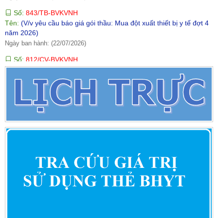
Số:
843/TB-BVKVNH
Tên:
(V/v yêu cầu báo giá gói thầu: Mua đột xuất thiết bị y tế đợt 4
năm 2026)
Ngày ban hành: (22/07/2026)
Số:
812/CV-BVKVNH
Tên:
(Công văn yêu cầu báo giá nhu cầu "Sửa chữa thiết bị y tế
cho khoa PHCN" phục vụ công tác khám, chữa bệnh)
Ngày ban hành: (16/07/2026)
Số:
735/TB-BVKVNH
Tên:
(Thông báo yêu cầu báo giá VPP-VTPYT tháng 7 năm 2026)
Ngày ban hành: (07/07/2026)
Số:
203/QĐ-BVKVNH
Tên:
(Về việc công bố công khai thực hiện dự toán thu chi ngân
sách 06 tháng đầu năm 2026 của Bệnh viện Đa khoa khu vực Ngọc
Hồi)
Ngày ban hành: (02/07/2026)
Số:
202/QĐ-BVKVNH
Tên:
(Về việc công bố công khai thực hiện dự toán thu chi ngân
sách Quý II năm 2026 của Bệnh viện Đa khoa khu vực Ngọc Hồi)