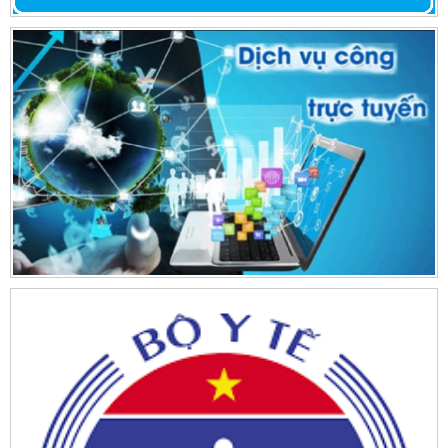
Ngày ban hành: (02/07/2026)
Số:
693/CV-BVKVNH
Tên:
(Công văn yêu cầu chào giá mua sắm nệm giường bệnh cho
các khoa phục vụ công tác khám chữa bệnh)
Ngày ban hành: (29/06/2026)
Số:
683/CV-BVKVNH
Tên:
(Công văn yêu cầu báo giá: Mua sắm trang thiết bị y tế thiết
yếu cho các khoa" phục vụ công tác khám chữa bệnh đợt 1 năm
2026)
Ngày ban hành: (26/06/2026)