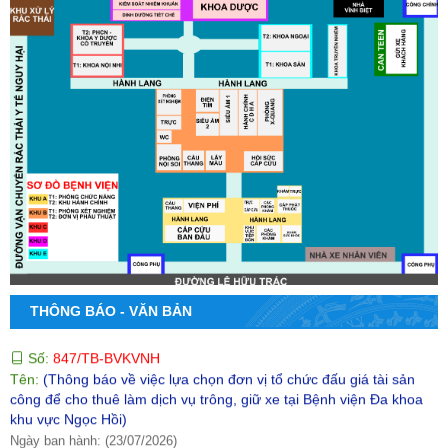
Ngày ban hành: (07/08/2026)
Số:
906/CV-BVKVNH
Tên:
(Công văn yêu cầu báo giá Bình tích áp dùng cho hệ thống
cấp nước RO)
Ngày ban hành: (03/08/2026)
Số:
305/TB-TNKT
Tên:
(Thông báo đấu giá tài sản)
Ngày ban hành: (31/07/2026)
Số:
855/CV-BVKVNH
Tên:
(Công văn yêu cầu chào giá Mua sắm trang thiết bị y tế thiết
yếu cho các khoa" phục vụ công tác khám chữa bệnh đợt 1 năm
2026)
Ngày ban hành: (24/07/2026)
THÔNG BÁO - VĂN BẢN
Số:
847/TB-BVKVNH
Tên:
(Thông báo về việc lựa chọn đơn vị tổ chức đấu giá tài sản
công để cho thuê làm dịch vụ trông, giữ xe tại Bệnh viện Đa khoa
khu vực Ngọc Hồi)
Ngày ban hành: (23/07/2026)