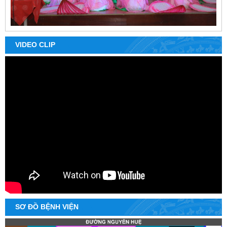
VIDEO CLIP
SƠ ĐỒ BỆNH VIỆN
Số:
916/CV-BVKVNH
Tên:
(Công văn yêu cầu báo giá sửa chữa máy CT Scanner)