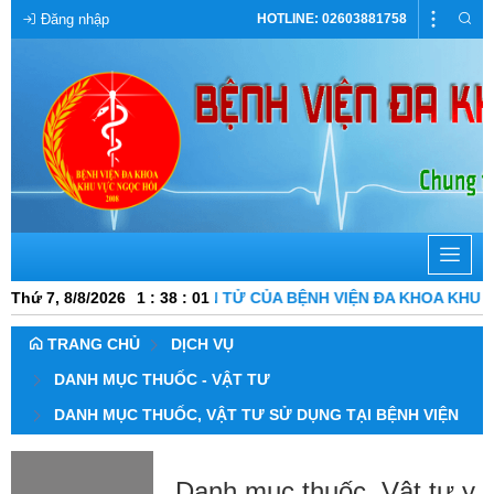
Đăng nhập
HOTLINE: 02603881758
ỔNG THÔNG TIN ĐIỆN TỬ CỦA BỆNH VIỆN ĐA KHOA KHU VỰC N
Thứ 7, 8/8/2026
1
:
38
:
01
TRANG CHỦ
DỊCH VỤ
DANH MỤC THUỐC - VẬT TƯ
DANH MỤC THUỐC, VẬT TƯ SỬ DỤNG TẠI BỆNH VIỆN
Danh mục thuốc, Vật tư y