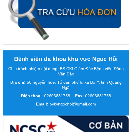
Bệnh viện đa khoa khu vực Ngọc Hồi
Chịu trách nhiệm nội dung: BS CKI Giám Đốc Bệnh viện Đặng
Văn Đào
Địa chỉ:
58 nguyễn huệ, Tổ dân phố 6, xã Bờ Y, tỉnh Quảng
Ngãi
Điện thoại:
02603881758
-
Fax:
02603881758
Email:
bvkvngochoi@gmail.com