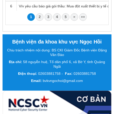
6
V/v yêu cầu báo giá gói thầu: Mua đột xuất thiết bị y tế đợ
1
2
3
4
5
»
»»
Bệnh viện đa khoa khu vực Ngọc Hồi
Chịu trách nhiệm nội dung: BS CKI Giám Đốc Bệnh viện Đặng
Văn Đào
Địa chỉ:
58 nguyễn huệ, Tổ dân phố 6, xã Bờ Y, tỉnh Quảng
Ngãi
Điện thoại:
02603881758
-
Fax:
02603881758
Email:
bvkvngochoi@gmail.com