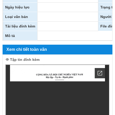
Ngày hiệu lực
Trạng th
Loại văn bản
Người k
Tài liệu đính kèm
File đín
Mô tả
Xem chi tiết toàn văn
Tập tin đính kèm