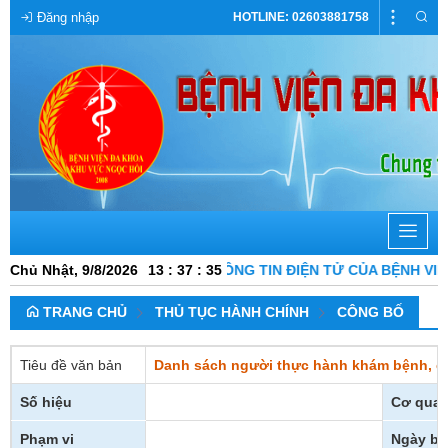
Đăng nhập
HOTLINE: 02603881758
MỪNG BẠN ĐẾN VỚI CỔNG THÔNG TIN ĐIỆN TỬ CỦA BỆNH VIỆN
Chủ Nhật, 9/8/2026
13
:
37
:
36
TRANG CHỦ
THỦ TỤC HÀNH CHÍNH
CÔNG BỐ
Tiêu đề văn bản
Danh sách người thực hành khám bệnh, ch
Số hiệu
Cơ quan
Phạm vi
Ngày ba