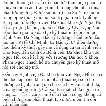
đòi hỏi không chỉ yếu tố nhân lực thực hiện phải có
chuyên môn cao, trang thiết bị dùng cho phẫu thuật
phải tương ứng. Được sự hỗ trợ của Sở Y tế đầu tư
trang bị hệ thống mổ nội soi trị giá trên 2 tỷ đồng.
Ban giám đốc Bệnh viện Đa khoa khu vực Ngọc Hồi
đã xây dựng kế hoạch, bố trí Bác sỹ CKI Đặng Văn
Đào tham gia lớp đào tạo kỹ thuật mổ nội soi tại
Bệnh Viện Đà Nẵng; Bác sỹ Dương Thành Sơn đào
tạo tại TP Hồ Chí Minh; 02 Bác sỹ, 04 điều dưỡng
học thêm kỹ thuật gây mê và dụng cụ tại Bệnh viện
Chợ Rẫy. Bên cạnh đó Bệnh viện Đa khoa khu vực
Ngọc Hồi còn kết hợp với Trường Đại học Y khoa
Phạm Ngọc Thạch hỗ trợ chuyển giao kỹ thuật mổ
nội soi cho kíp mổ.
Đến nay Bệnh viện Đa khoa khu vực Ngọc Hồi đã có
thể độc lập triển khai mổ phẫu thuật nội soi cho
những ca bệnh, trong đó chủ yếu là viêm ruột thừa,
u nang buồng trứng, Cắt sỏi túi mật, chửa ngoài tử
cung..... Tất cả các ca mổ đều thành công, không có
biến chứng sau phẫu thuật, tạo được niềm tin đối
với nhân dân.