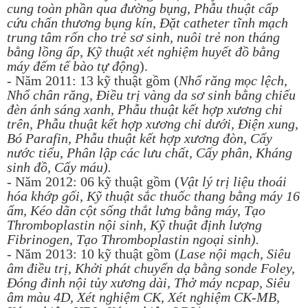
cung toàn phần qua đường bụng, Phẫu thuật cấp
cứu chấn thương bụng kín, Đặt catheter tĩnh mạch
trung tâm rốn cho trẻ sơ sinh, nuôi trẻ non tháng
bằng lồng ấp, Kỹ thuật xét nghiệm huyết đồ bằng
máy đếm tế bào tự động
).
- Năm 2011: 13 kỹ thuật gồm (
Nhổ răng mọc lệch,
Nhổ chân răng, Điều trị vàng da sơ sinh bằng chiếu
đèn ánh sáng xanh, Phẫu thuật kết hợp xương chi
trên, Phẫu thuật kết hợp xương chi dưới, Điện xung,
Bó Parafin, Phẫu thuật kết hợp xương đòn, Cấy
nước tiểu, Phân lập các lưu chất, Cấy phân, Kháng
sinh đồ, Cấy máu).
- Năm 2012: 06 kỹ thuật gồm (
Vật lý trị liệu thoái
hóa khớp gối, Kỹ thuật sắc thuốc thang bằng máy 16
ấm, Kéo dãn cột sống thắt lưng bằng máy, Tạo
Thromboplastin nội sinh, Kỹ thuật định lượng
Fibrinogen, Tạo Thromboplastin ngoại sinh).
- Năm 2013: 10 kỹ thuật gồm (
Lase nội mạch, Siêu
âm điều trị, Khởi phát chuyển dạ bằng sonde Foley,
Đóng đinh nội tủy xương dài, Thở máy ncpap, Siêu
âm màu 4D, Xét nghiệm CK, Xét nghiệm CK-MB,