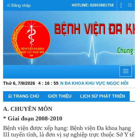
Đăng nhập
HOTLINE: 02603881758
NH VIỆN ĐA KHOA KHU VỰC NGỌC HỒI
Thứ 6, 7/8/2026
4
:
16
:
57
TRANG CHỦ
GIỚI THIỆU
LỊCH SỬ PHÁT TRIỂN
A. CHUYÊN MÔN
* Giai đoạn 2008-2010
Bệnh viện được xếp hạng: Bệnh viện Đa khoa hạng
III tuyến tỉnh, là đơn vị sự nghiệp trực thuộc Sở Y tế