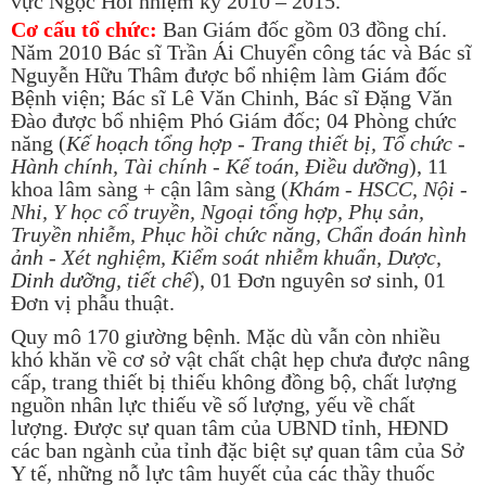
vực Ngọc Hồi nhiệm kỳ 2010 – 2015.
Cơ cấu tổ chức:
Ban Giám đốc gồm 03 đồng chí.
Năm 2010 Bác sĩ Trần Ái Chuyển công tác và Bác sĩ
Nguyễn Hữu Thâm được bổ nhiệm làm Giám đốc
Bệnh viện; Bác sĩ Lê Văn Chinh, Bác sĩ Đặng Văn
Đào được bổ nhiệm Phó Giám đốc; 04 Phòng chức
năng (
Kế hoạch tổng hợp - Trang thiết bị, Tổ chức -
Hành chính, Tài chính - Kế toán, Điều dưỡng
), 11
khoa lâm sàng + cận lâm sàng (
Khám - HSCC, Nội -
Nhi, Y học cổ truyền, Ngoại tổng hợp, Phụ sản,
Truyền nhiễm, Phục hồi chức năng, Chẩn đoán hình
ảnh - Xét nghiệm, Kiểm soát nhiễm khuẩn, Dược,
Dinh dưỡng, tiết chế
), 01 Đơn nguyên sơ sinh, 01
Đơn vị phẫu thuật.
Quy mô 170 giường bệnh. Mặc dù vẫn còn nhiều
khó khăn về cơ sở vật chất chật hẹp chưa được nâng
cấp, trang thiết bị thiếu không đồng bộ, chất lượng
nguồn nhân lực thiếu về số lượng, yếu về chất
lượng. Được sự quan tâm của UBND tỉnh, HĐND
các ban ngành của tỉnh đặc biệt sự quan tâm của Sở
Y tế, những nỗ lực tâm huyết của các thầy thuốc