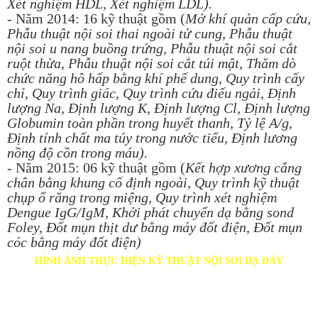
Xét nghiệm HDL, Xét nghiệm LDL).
- Năm 2014: 16 kỹ thuật gồm (
Mở khí quản cấp cứu,
Phẫu thuật nội soi thai ngoài tử cung, Phẫu thuật
nội soi u nang buồng trứng, Phẫu thuật nội soi cắt
ruột thừa, Phẫu thuật nội soi cắt túi mật, Thăm dò
chức năng hô hấp bằng khí phế dung, Quy trình cấy
chỉ, Quy trình giác, Quy trình cứu điếu ngải, Định
lượng Na, Định lượng K, Định lượng Cl, Định lượng
Globumin toàn phần trong huyết thanh, Tỷ lệ A/g,
Định tính chất ma túy trong nước tiểu, Định lương
nồng độ cồn trong máu).
- Năm 2015: 06 kỹ thuật gồm (
Kết hợp xương cẳng
chân bằng khung cố định ngoài, Quy trình kỹ thuật
chụp ổ răng trong miệng, Quy trình xét nghiệm
Dengue IgG/IgM, Khởi phát chuyển dạ bằng sond
Foley, Đốt mụn thịt dư bằng máy đốt điện, Đốt mụn
cóc bằng máy đốt điện)
HÌNH ẢNH THỰC HIỆN KỸ THUẬT NỘI SOI DẠ DÀY