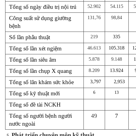
Tổng số ngày điều trị nội trú
52.902
54.115
5
Công suất sử dụng giường
131,76
98,84
bệnh
Số lần phẫu thuật
219
335
Tổng số lần xét ngiệm
46.613
105.318
1
Tổng số lần siêu âm
5.878
9.148
1
Tổng số lần chụp X quang
8.209
13.924
Tổng số lân khám sức khỏe
3,797
2,953
Tổng số kỹ thuật mới
6
13
Tổng số đề tài NCKH
Tổng số người bệnh người
49
7
nước ngoài
Phát triển chuyên môn kỹ thuật.