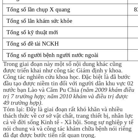
Tổng số lần chụp X quang
8
Tổng số lân khám sức khỏe
Tổng số kỹ thuật mới
Tổng số đề tài NCKH
Tổng số người bệnh người nước ngoài
Trong giai đoạn này một số nội dung khác cũng
được triển khai như công tác Giám định y khoa.
Công tác nghiên cứu khoa học. Đặc biệt là đã bước
đầu tạo được niềm tin đối với người dân khu vực 02
nước bạn Lào và Căm Pu Chia
(năm 2009 khám điều
trị 7 trường hợp; năm 2010 khám và điều trị được
49 trường hợp).
Tóm lại: Đây là giai đoạn rất khó khăn và nhiều
thách thức về cơ sở vật chất, trang thiết bị, nhân lực
cả về đời sống Kinh tế - Xã hội. Song sự nghiệp y tế
nói chung và và công tác khám chữa bệnh nói riêng
đã đạt được bước tiến rất quan trọng.