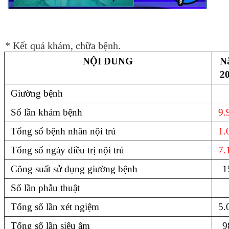
* Kết quả khám, chữa bệnh.
NỘI DUNG
N
2
Giường bệnh
Số lần khám bệnh
9.
Tổng số bệnh nhân nội trú
1.
Tổng số ngày điều trị nội trú
7.
Công suất sử dụng giường bệnh
1
Số lần phẫu thuật
Tổng số lần xét ngiệm
5.
Tổng số lần siêu âm
9