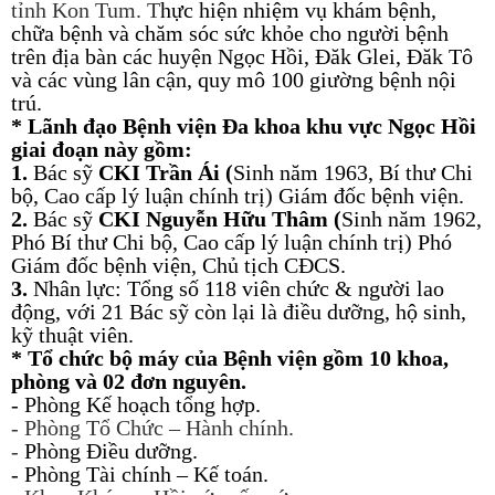
tỉnh Kon Tum. T
hực hiện nhiệm vụ khám bệnh,
chữa bệnh và chăm sóc sức khỏe cho người bệnh
trên địa bàn các huyện Ngọc Hồi, Đăk Glei, Đăk Tô
và các vùng lân cận, quy mô 100 giường bệnh nội
trú.
* Lãnh đạo Bệnh viện Đa khoa khu vực Ngọc Hồi
giai đoạn này gồm:
1.
Bác sỹ
CKI Trần Ái (
Sinh năm 1963, Bí thư Chi
bộ, Cao cấp lý luận chính trị) Giám đốc bệnh viện.
2.
Bác sỹ
CKI Nguyễn Hữu Thâm (
Sinh năm 1962,
Phó Bí thư Chi bộ, Cao cấp lý luận chính trị) Phó
Giám đốc bệnh viện, Chủ tịch CĐCS.
3.
Nhân lực: Tổng số 118 viên chức & người lao
động, với 21 Bác sỹ còn lại là điều dưỡng, hộ sinh,
kỹ thuật viên.
* Tổ chức bộ máy của Bệnh viện gồm 10 khoa,
phòng và 02 đơn nguyên.
- Phòng Kế hoạch tổng hợp.
- Phòng Tổ Chức – Hành chính.
-
Phòng Điều dưỡng.
- Phòng Tài chính – Kế toán.