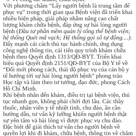
Với phương châm “Lấy người bệnh là trung tâm để
phục vụ” trong thời gian qua Bệnh viện đã triển khai
nhiều biện pháp, giải pháp nhằm nâng cao chất
lượng khám chữa bệnh, đáp ứng sự hài lòng người
bệnh (
Đầu tư phần mềm quản lý tổng thể bệnh viện;
hệ thống Quét mã vạch; Hệ thống gọi số tự động....).
Đẩy mạnh cải cách thủ tục hành chính, ứng dụng
công nghệ thông tin, cải tiến quy trình khám chữa
bệnh theo Quyết định 1313/QĐ-BYT. Triển khai
hiệu quả Quyết định 2151/QĐ-BYT của Bộ Y tế về
“Đổi mới phong cách, thái độ phục vụ của cán bộ y
tế hướng tới sự hài lòng người bệnh” phong trào
Học tập và làm theo tư tưởng, đạo đức, phong Cách
Hồ Chí Minh.
Khi bệnh nhân đến khám, điều trị tại bệnh viện, thủ
tục nhanh gọn, không phải chời đợi lâu. Các thầy
thuốc, nhân viên y tế nhiệt tình, chu đáo, ân cần
hướng dẫn, tư vấn kỹ lưỡng khiến người bệnh thật
sự yên tâm và hài lòng vì được phục vụ chu đáo.
Đặc biệt để giải thích tư vấn cho người bệnh về
quyền lợi khi đi khám, chữa bệnh, thông tin về chăm