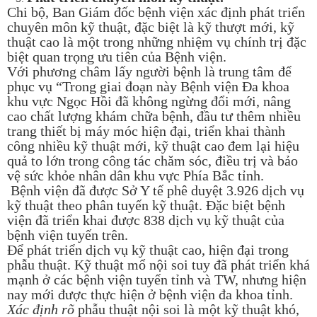
Chi bộ, Ban Giám đốc bệnh viện xác định phát triển
chuyên môn kỹ thuật, đặc biệt là kỹ thượt mới, kỹ
thuật cao là một trong những nhiệm vụ chính trị đặc
biệt quan trọng ưu tiên của Bệnh viện.
Với phương châm lấy người bệnh là trung tâm để
phục vụ “Trong giai đoạn này Bệnh viện Đa khoa
khu vực Ngọc Hồi đã không ngừng đổi mới, nâng
cao chất lượng khám chữa bệnh, đầu tư thêm nhiều
trang thiết bị máy móc hiện đại, triển khai thành
công nhiều kỹ thuật mới, kỹ thuật cao đem lại hiệu
quả to lớn trong công tác chăm sóc, điều trị và bảo
vệ sức khỏe nhân dân khu vực Phía Bắc tỉnh.
Bệnh viện đã được Sở Y tế phê duyệt 3.926 dịch vụ
kỹ thuật theo phân tuyến kỹ thuật. Đặc biệt bệnh
viện đã triển khai được 838 dịch vụ kỹ thuật của
bệnh viện tuyến trên.
Để phát triển dịch vụ kỹ thuật cao, hiện đại trong
phẫu thuật. Kỹ thuật mổ nội soi tuy đã phát triển khá
mạnh ở các bệnh viện tuyến tỉnh và TW, nhưng hiện
nay mới được thực hiện ở bệnh viện đa khoa tỉnh.
Xác định rõ
phẫu thuật nội soi là một kỹ thuật khó,