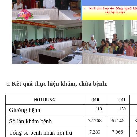
Kết quả thực hiện khám, chữa bệnh.
NỘI DUNG
2010
2011
Giường bệnh
110
150
Số lần khám bệnh
32.768
36.146
3
Tổng số bệnh nhân nội trú
7.289
7.966