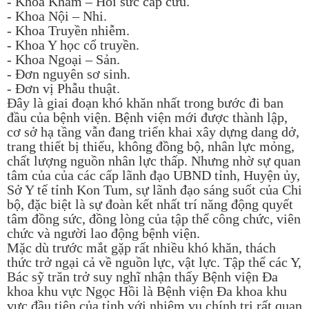
- Khoa Khám – Hồi sức cấp cứu.
- Khoa Nội – Nhi.
- Khoa Truyền nhiễm.
- Khoa Y học cổ truyền.
- Khoa Ngoại – Sản.
- Đơn nguyên sơ sinh.
- Đơn vị Phẫu thuật.
Đây là giai đoạn khó khăn nhất trong bước đi ban
đầu của bệnh viện. Bệnh viện mới được thành lập,
cơ sở hạ tầng vẫn đang triển khai xây dựng dang dở,
trang thiết bị thiếu, không đồng bộ, nhân lực mỏng,
chất lượng nguồn nhân lực thấp. Nhưng nhờ sự quan
tâm của của các cấp lãnh đạo UBND tỉnh, Huyện ủy,
Sở Y tế tỉnh Kon Tum, sự lãnh đạo sáng suốt của Chi
bộ, đặc biệt là sự đoàn kết nhất trí năng động quyết
tâm đồng sức, đồng lòng của tập thể công chức, viên
chức và người lao động bệnh viện.
Mặc dù trước mắt gặp rất nhiều khó khăn, thách
thức trở ngại cả về nguồn lực, vật lực. Tập thể các Y,
Bác sỹ trăn trở suy nghĩ nhận thấy Bệnh viện Đa
khoa khu vực Ngọc Hồi là Bệnh viện Đa khoa khu
vực đầu tiên của tỉnh với nhiệm vụ chính trị rất quan